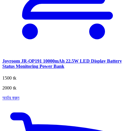
Joyroom JR-QP191 10000mAh 22.5W LED Display Battery
Status Monitoring Power Bank
1500 tk
2000 tk
অর্ডার করুন