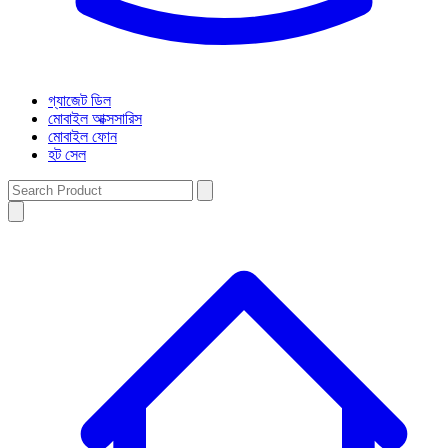
গ্যাজেট ডিল
মোবাইল আক্সসারিস
মোবাইল ফোন
হট সেল