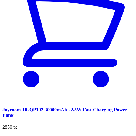
Joyroom JR-QP192 30000mAh 22.5W Fast Charging Power
Bank
2850 tk